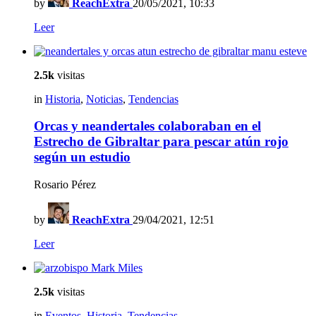
by
ReachExtra
20/05/2021, 10:33
Leer
2.5k
visitas
in
Historia
,
Noticias
,
Tendencias
Orcas y neandertales colaboraban en el
Estrecho de Gibraltar para pescar atún rojo
según un estudio
Rosario Pérez
by
ReachExtra
29/04/2021, 12:51
Leer
2.5k
visitas
in
Eventos
,
Historia
,
Tendencias